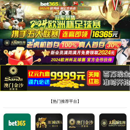
44118太阳成tyc城集团
走进44118太阳成tyc城集团
44118太阳成tyc城集团
研发技术中心
采购中心
公司新闻
投资者关系
加入44118太阳成tyc城集团
联系我们
中文
公司简介
董事长致辞
企业文化
荣誉证书
品牌故事
工厂展示
合作模式
公
司视频
员工活动
企业报刊
44118太阳成tyc城集团之歌
新品推荐
主流电视产品
创新电视产品
商用显示产品
医疗显示产品
智能镜显产品
移动智显产品