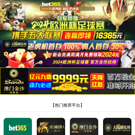
44118太阳成tyc城集团
走进44118太阳成tyc城集团
44118太阳成tyc城集团
研发技术中心
采购中心
公司新闻
投资者关系
加入44118太阳成tyc城集团
联系我们
中文
公司简介
董事长致辞
企业文化
荣誉证书
品牌故事
工厂展示
合作模式
公
司视频
员工活动
企业报刊
44118太阳成tyc城集团之歌
新品推荐
主流电视产品
创新电视产品
商用显示产品
医疗显示产品
智能镜显产品
移动智显产品