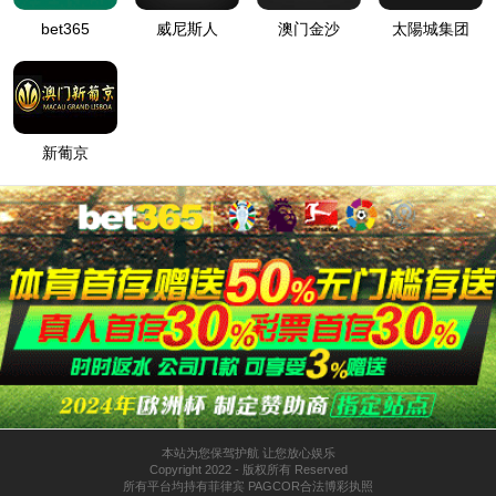
行业平板产品
智显屏产品
桌面一体机
智能硬件产品
智能配件产品
工控高亮模组产品
应用软件产品
专业显示器
A31移动智慧屏
P25AYF 投影仪
MB3智能美妆镜
100英寸
98英寸
86英寸
85英寸
75英寸
70英寸
65英寸
58英寸
55英寸
50英寸