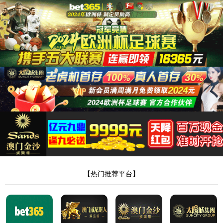
44118太阳成tyc城集团
走进44118太阳成tyc城集团
44118太阳成tyc城集团
研发技术中心
采购中心
公司新闻
投资者关系
加入44118太阳成tyc城集团
联系我们
中文
公司简介
董事长致辞
企业文化
荣誉证书
品牌故事
工厂展示
合作模式
公
司视频
员工活动
企业报刊
44118太阳成tyc城集团之歌
新品推荐
主流电视产品
创新电视产品
商用显示产品
医疗显示产品
智能镜显产品
移动智显产品