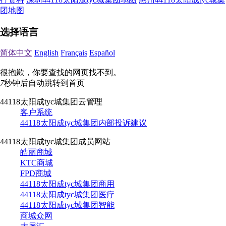
团地图
选择语言
简体中文
English
Français
Español
很抱歉，你要查找的网页找不到。
7
秒钟后自动跳转到首页
44118太阳成tyc城集团云管理
客户系统
44118太阳成tyc城集团内部投诉建议
44118太阳成tyc城集团成员网站
皓丽商城
KTC商城
FPD商城
44118太阳成tyc城集团商用
44118太阳成tyc城集团医疗
44118太阳成tyc城集团智能
商城众网