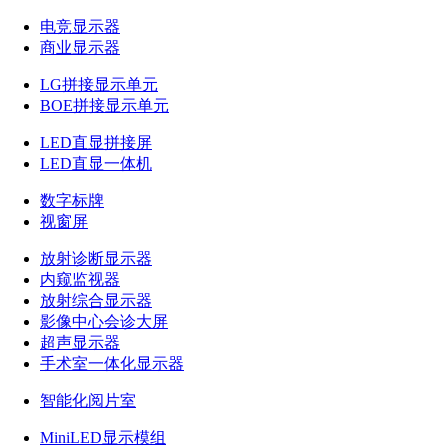
电竞显示器
商业显示器
LG拼接显示单元
BOE拼接显示单元
LED直显拼接屏
LED直显一体机
数字标牌
视窗屏
放射诊断显示器
内窥监视器
放射综合显示器
影像中心会诊大屏
超声显示器
手术室一体化显示器
智能化阅片室
MiniLED显示模组