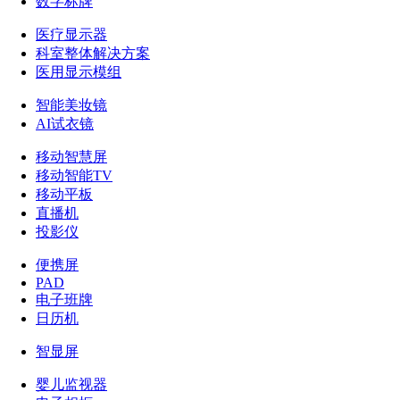
数字标牌
医疗显示器
科室整体解决方案
医用显示模组
智能美妆镜
AI试衣镜
移动智慧屏
移动智能TV
移动平板
直播机
投影仪
便携屏
PAD
电子班牌
日历机
智显屏
婴儿监视器